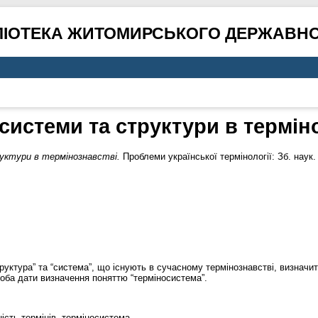
ЛІОТЕКА ЖИТОМИРСЬКОГО ДЕРЖАВНО
системи та структури в термін
ктури в термінознавстві.
Проблеми української термінології: Зб. наук.
руктура” та “система”, що існують в сучасному термінознавстві, визначит
роба дати визначення поняттю “терміносистема”.
ість термінів, терміносистема