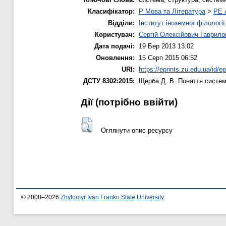
Класифікатор:
P Мова та Література
>
PE 
Відділи:
Інститут іноземної філології
Користувач:
Сергій Олексійович Гаврило
Дата подачі:
19 Бер 2013 13:02
Оновлення:
15 Серп 2015 06:52
URI:
https://eprints.zu.edu.ua/id/ep
ДСТУ 8302:2015:
Щерба Д. В.
Поняття системи
Дії ​​(потрібно ввійти)
Оглянути опис ресурсу
© 2008–2026
Zhytomyr Ivan Franko State University