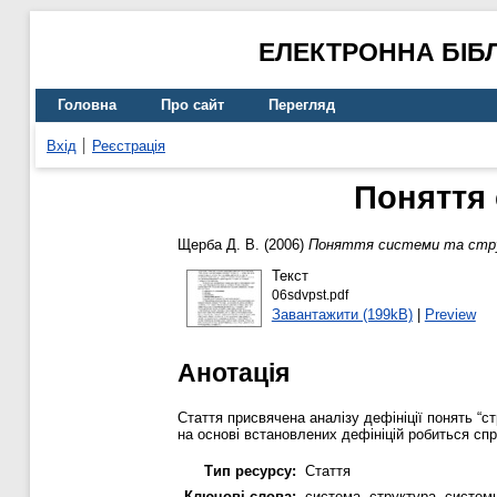
ЕЛЕКТРОННА БІБ
Головна
Про сайт
Перегляд
Вхід
Реєстрація
Поняття 
Щерба Д. В.
(2006)
Поняття системи та стру
Текст
06sdvpst.pdf
Завантажити (199kB)
|
Preview
Анотація
Стаття присвячена аналізу дефініції понять “ст
на основі встановлених дефініцій робиться сп
Тип ресурсу:
Стаття
Ключові слова:
система, структура, системн