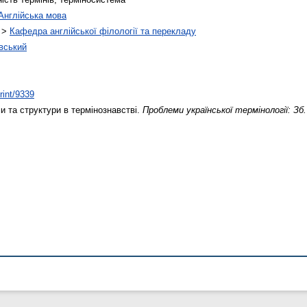
Англійська мова
>
Кафедра англійської філології та перекладу
вський
rint/9339
 та структури в термінознавстві.
Проблеми української термінології: Зб.