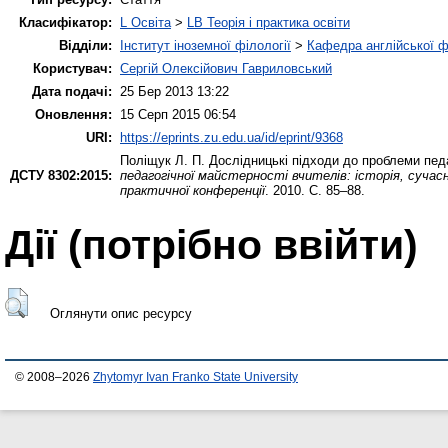
Класифікатор:
L Освіта
>
LB Теорія і практика освіти
Відділи:
Інститут іноземної філології
>
Кафедра англійської ф
Користувач:
Сергій Олексійович Гавриловський
Дата подачі:
25 Бер 2013 13:22
Оновлення:
15 Серп 2015 06:54
URI:
https://eprints.zu.edu.ua/id/eprint/9368
Поліщук Л. П.
Дослідницькі підходи до проблеми педаг
ДСТУ 8302:2015:
педагогічної майстерності вчителів: історія, сучасн
практичної конференції
. 2010. С. 85–88.
Дії ​​(потрібно ввійти)
Оглянути опис ресурсу
© 2008–2026
Zhytomyr Ivan Franko State University