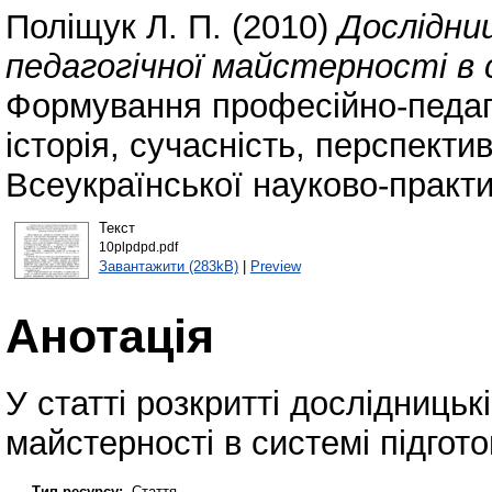
Поліщук Л. П.
(2010)
Дослідниц
педагогічної майстерності в 
Формування професійно-педаго
історія, сучасність, перспекти
Всеукраїнської науково-практи
Текст
10plpdpd.pdf
Завантажити (283kB)
|
Preview
Анотація
У статті розкритті дослідницьк
майстерності в системі підгото
Тип ресурсу:
Стаття