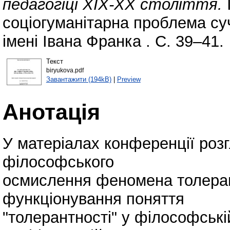
педагогіці ХІХ-ХХ століття.
I
соціогуманітарна проблема су
імені Івана Франка . С. 39–41.
Текст
biryukova.pdf
Завантажити (194kB)
|
Preview
Анотація
У матеріалах конференції роз
філософського
осмислення феномена толеран
функціонування поняття
"толерантності" у філософській