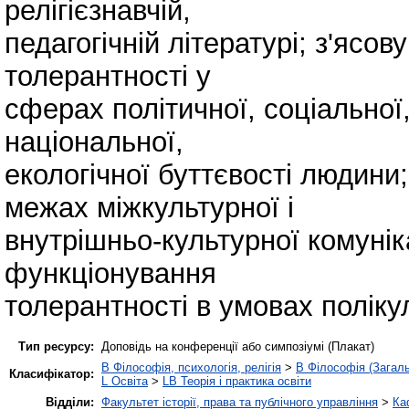
релігієзнавчій,
педагогічній літературі; з'ясо
толерантності у
сферах політичної, соціальної, 
національної,
екологічної буттєвості людини
межах міжкультурної і
внутрішньо-культурної комунік
функціонування
толерантності в умовах поліку
Тип ресурсу:
Доповідь на конференції або симпозіумі (Плакат)
B Філософія, психологія, релігія
>
B Філософія (Загал
Класифікатор:
L Освіта
>
LB Теорія і практика освіти
Відділи:
Факультет історії, права та публічного управління
>
Ка