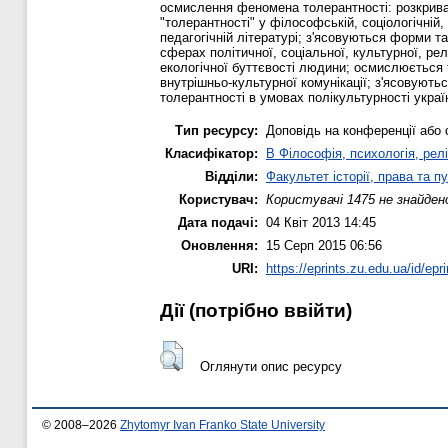
осмислення феномена толерантності: розкрив
"толерантності" у філософській, соціологічній, 
педагогічній літературі; з'ясовуються форми т
сферах політичної, соціальної, культурної, релі
екологічної буттєвості людини; осмислюється 
внутрішньо-культурної комунікації; з'ясовують
толерантності в умовах полікультурності украї
Тип ресурсу:
Доповідь на конференції або 
Класифікатор:
B Філософія, психологія, релі
Відділи:
Факультет історії, права та п
Користувач:
Користувачі 1475 не знайден
Дата подачі:
04 Квіт 2013 14:45
Оновлення:
15 Серп 2015 06:56
URI:
https://eprints.zu.edu.ua/id/epr
Дії ​​(потрібно ввійти)
Оглянути опис ресурсу
© 2008–2026
Zhytomyr Ivan Franko State University