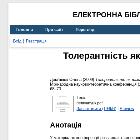
ЕЛЕКТРОННА БІБ
Головна
Про сайт
Перегляд
Вхід
Реєстрація
Толерантність я
Дем’янюк Олена
(2009)
Толерантність як важл
Міжнародна науково-теоретична конференція (17
68–70.
Текст
demyanyuk.pdf
Завантажити (194kB)
|
Preview
Анотація
У матеріалах конференції розглядаються осно