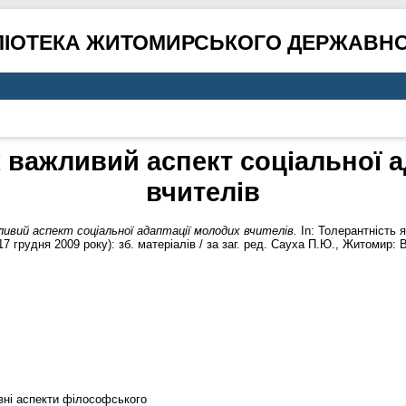
ЛІОТЕКА ЖИТОМИРСЬКОГО ДЕРЖАВНО
к важливий аспект соціальної а
вчителів
ивий аспект соціальної адаптації молодих вчителів.
In: Толерантність я
 грудня 2009 року): зб. матеріалів / за заг. ред. Сауха П.Ю., Житомир:
вні аспекти філософського