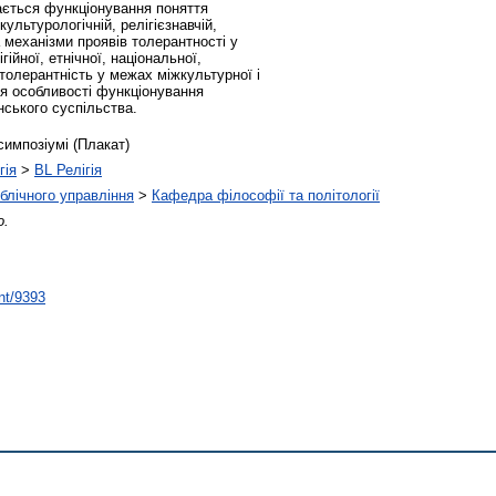
ається функціонування поняття
культурологічній, релігієзнавчій,
а механізми проявів толерантності у
гійної, етнічної, національної,
толерантність у межах міжкультурної і
ся особливості функціонування
нського суспільства.
симпозіумі (Плакат)
гія
>
BL Релігія
ублічного управління
>
Кафедра філософії та політології
о.
int/9393