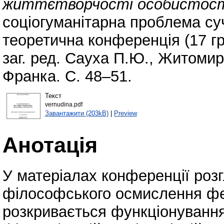
життєтворчості особистост
соціогуманітарна проблема суч
теоретична конференція (17 гру
заг. ред. Сауха П.Ю., Житоми
Франка. С. 48–51.
Текст
vernudina.pdf
Завантажити (203kB)
|
Preview
Анотація
У матеріалах конференції роз
філософського осмислення фе
розкривається функціонування