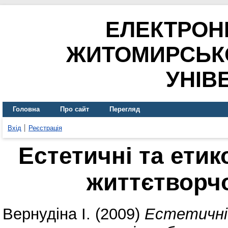
ЕЛЕКТРОН
ЖИТОМИРСЬК
УНІВ
Головна
Про сайт
Перегляд
Вхід
Реєстрація
Естетичні та етик
життєтворчо
Вернудіна І.
(2009)
Естетичні 