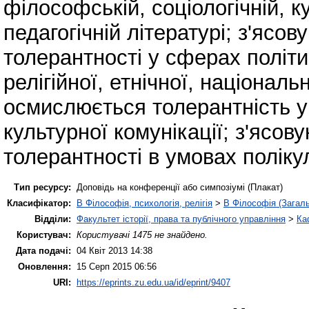
філософській, соціологічній, ку
педагогічній літературі; з'ясо
толерантності у сферах політич
релігійної, етнічної, національ
осмислюється толерантність у
культурної комунікації; з'ясо
толерантності в умовах поліку
Тип ресурсу:
Доповідь на конференції або симпозіумі (Плакат)
Класифікатор:
B Філософія, психологія, релігія
>
B Філософія (Загал
Відділи:
Факультет історії, права та публічного управління
>
Ка
Користувач:
Користувачі 1475 не знайдено.
Дата подачі:
04 Квіт 2013 14:38
Оновлення:
15 Серп 2015 06:56
URI:
https://eprints.zu.edu.ua/id/eprint/9407