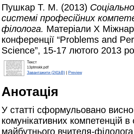
Пушкар Т. М.
(2013)
Соціально
системі професійних компет
філолога.
Матеріали Х Міжнаро
конференції “Problems and Per
Science”, 15-17 лютого 2013 ро
Текст
13ptmskk.pdf
Завантажити (241kB)
|
Preview
Анотація
У статті сформульовано висно
комунікативних компетенцій в
майбутнього вчителя-філолога