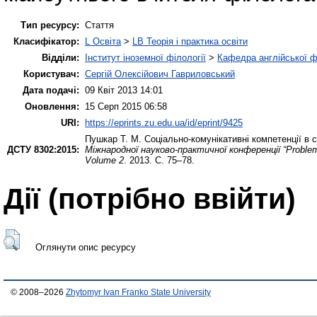
Тип ресурсу:
Стаття
Класифікатор:
L Освіта
>
LB Теорія і практика освіти
Відділи:
Інститут іноземної філології
>
Кафедра англійської ф
Користувач:
Сергій Олексійович Гавриловський
Дата подачі:
09 Квіт 2013 14:01
Оновлення:
15 Серп 2015 06:58
URI:
https://eprints.zu.edu.ua/id/eprint/9425
Пушкар Т. М.
Соціально-комунікативні компетенції в 
ДСТУ 8302:2015:
Міжнародної науково-практичної конференції “Problem
Volume 2
. 2013. С. 75–78.
Дії ​​(потрібно ввійти)
Оглянути опис ресурсу
© 2008–2026
Zhytomyr Ivan Franko State University