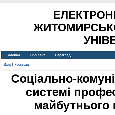
ЕЛЕКТРОН
ЖИТОМИРСЬК
УНІВ
Головна
Про сайт
Перегляд
Вхід
Реєстрація
Соціально-комуні
системі профе
майбутнього 