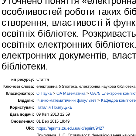
Уточнено поняття «електронна
особливостей роботи таких бі
створення, властивості й функ
освітніх бібліотек. Розкриває
освітніх електронних бібліотек
електронних документів, власт
бібліотеки.
Тип ресурсу:
Стаття
Ключові слова:
електронна бібліотека, електронна наукова бібліотека
Класифікатор:
Q Наука
>
QA Математика
>
QA75 Електронні комп'ю
Відділи:
Фізико-математичний факультет
>
Кафедра комп’ютер
Користувач:
Наталія Прилуцька
Дата подачі:
09 Квіт 2013 12:59
Оновлення:
01 Вер 2015 19:49
URI:
https://eprints.zu.edu.ua/id/eprint/9427
Прилуцька Н. С.
Особливості функціонування наукових