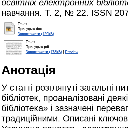
освітніх електронних бібліот
навчання. Т. 2, № 22. ISSN 20
Текст
Прилуцька.doc
Завантажити (129kB)
Текст
Прилуцька.pdf
Завантажити (178kB)
|
Preview
Анотація
У статті розглянуті загальні 
бібліотек, проаналізовані дея
бібліотека» і зазначені перева
традиційними. Описані ключові