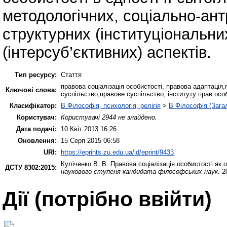
методологічних, соціально-ант
структурних (інституціональни
(інтерсуб’єктивних) аспектів.
Тип ресурсу:
Стаття
правова соціалізація особистості, правова адаптація,
Ключові слова:
суспільство,правове суспільство, інституту прав особ
Класифікатор:
B Філософія, психологія, релігія
>
B Філософія (Зага
Користувач:
Користувачі 2944 не знайдено.
Дата подачі:
10 Квіт 2013 16:26
Оновлення:
15 Серп 2015 06:58
URI:
https://eprints.zu.edu.ua/id/eprint/9433
Куліченко В. В.
Правова соціалізація особистості як 
ДСТУ 8302:2015:
наукового ступеня кандидата філософських наук
. 2
Дії ​​(потрібно ввійти)