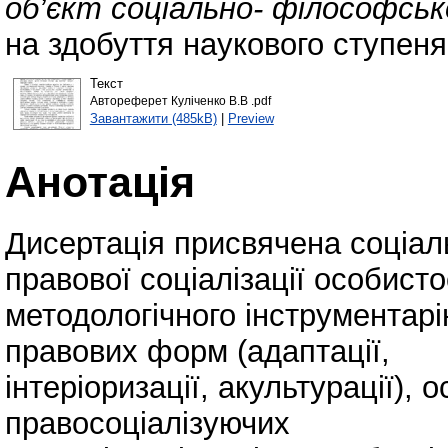
об’єкт соціально- філософсько
на здобуття наукового ступен
Текст
Автореферет Куліченко В.В .pdf
Завантажити (485kB)
|
Preview
Анотація
Дисертація присвячена соціа
правової соціалізації особистос
методологічного інструментарі
правових форм (адаптації,
інтеріоризації, акультурації),
правосоціалізуючих