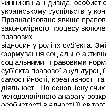
чинників на індивіда, особистіс
українському суспільстві у кон
Проаналізовано явище правової
закономірного процесу включе
правових
відносин у ролі їх суб’єкта. З
формування соціально активної
соціальними і правовими норм
суб’єкта правової акультураці
самостійності, креативності та
діяльності. На основі існуючих
методологічного апарату розкр
особистості в єдності її світог