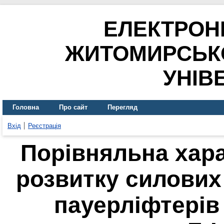
ЕЛЕКТРОН
ЖИТОМИРСЬК
УНІВ
Головна
Про сайт
Перегляд
Вхід
Реєстрація
Порівняльна хар
розвитку силових
пауерліфтерів