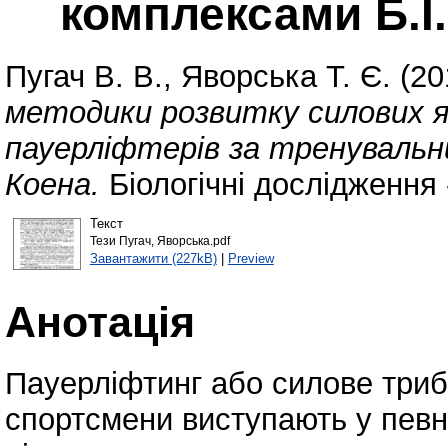
комплексами Б.І
Пугач В. В.
,
Яворська Т. Є.
(20
методики розвитку силових 
пауерліфтерів за тренувальн
Коена.
Біологічні дослідження 
Текст
Тези Пугач, Яворська.pdf
Завантажити (227kB)
|
Preview
Анотація
Пауерліфтинг або силове триб
спортсмени виступають у певн