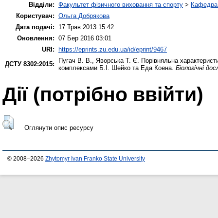
Відділи:
Факультет фізичного виховання та спорту
>
Кафедра 
Користувач:
Ольга Добрякова
Дата подачі:
17 Трав 2013 15:42
Оновлення:
07 Бер 2016 03:01
URI:
https://eprints.zu.edu.ua/id/eprint/9467
Пугач В. В.
,
Яворська Т. Є.
Порівняльна характеристи
ДСТУ 8302:2015:
комплексами Б.І. Шейко та Еда Коена.
Біологічні дос
Дії ​​(потрібно ввійти)
Оглянути опис ресурсу
© 2008–2026
Zhytomyr Ivan Franko State University