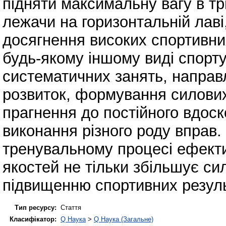
підняти максимальну вагу в тр
лежачи на горизонтальній лаві,
досягнення високих спортивних
будь-якому іншому виді спорту
систематичних занять, направ
розвиток, формування силових
прагнення до постійного вдоск
виконання різного роду вправ.
тренувальному процесі ефекти
якостей не тільки збільшує си
підвищенню спортивних резуль
Тип ресурсу:
Стаття
Класифікатор:
Q Наука
>
Q Наука (Загальне)