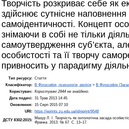
Творчість розкриває себе як е
здійснює сутнісне наповнення 
самоідентичності. Концепт осо
знімаючи в собі не тільки діял
самоутвердження суб’єкта, а
особистості та її творчу самор
привносить у парадигму діяльн
Тип ресурсу:
Стаття
Класифікатор:
B Філософія, психологія, релігія
>
B Філософія (Зага
Користувач:
Користувачі 2944 не знайдено.
Дата подачі:
31 Трав 2013 14:45
Оновлення:
15 Серп 2015 07:10
URI:
https://eprints.zu.edu.ua/id/eprint/9548
Мазур Л. І.
Творчість як онтологічна засада особисті
ДСТУ 8302:2015:
Франка
. 2013. № 67. С. 13–17.