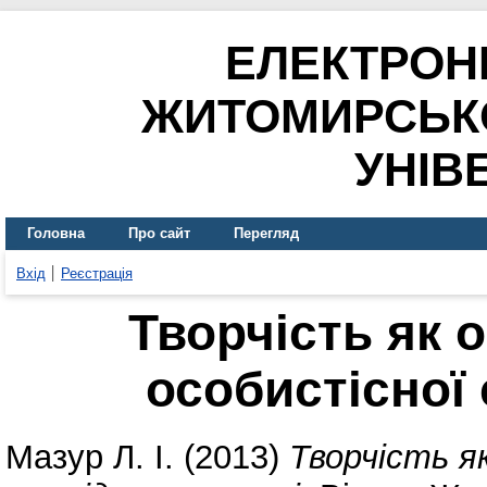
ЕЛЕКТРОН
ЖИТОМИРСЬК
УНІВ
Головна
Про сайт
Перегляд
Вхід
Реєстрація
Творчість як 
особистісної
Мазур Л. І.
(2013)
Творчість я