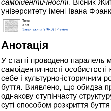
самоідентичності.
Вісник Жи
університету імені Івана Фран
Текст
3.pdf
Завантажити (276kB)
|
Preview
Анотація
У статті проводено паралель 
самоідентичності особистості 
себе і культурно-історичним р
буття. Виявлено, що обидва 
однакову ступінчасту структур
суті способом розкриття буття