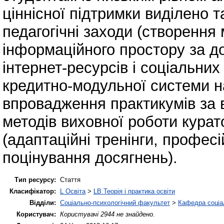
ціннісної підтримки виділено т
педагогічні заходи (створення 
інформаційного простору за до
інтернет-ресурсів і соціальни
кредитно-модульної системи н
впровадження практикумів за 
методів виховної роботи курато
(адаптаційні тренінги, професі
поцінування досягнень).
Тип ресурсу:
Стаття
Класифікатор:
L Освіта
>
LB Теорія і практика освіти
Відділи:
Соціально-психологічний факультет
>
Кафедра соціал
Користувач:
Користувачі 2944 не знайдено.