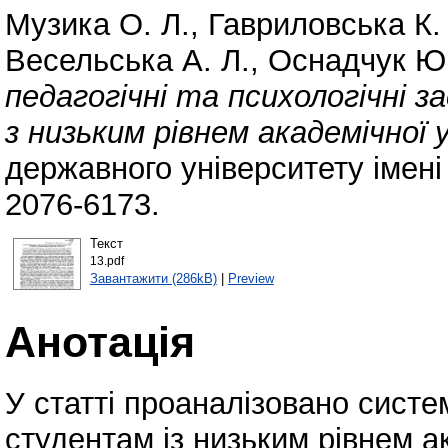
Музика О. Л.
,
Гавриловська К.
Весельська А. Л.
,
Оснадчук Ю.
педагогічні та психологічні з
з низьким рівнем академічної 
державного університету імені
2076-6173.
Текст
13.pdf
Завантажити (286kB)
|
Preview
Анотація
У статті проаналізовано систе
студентам із низьким рівнем ак