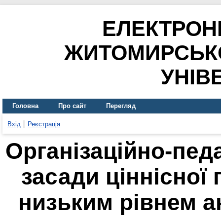
ЕЛЕКТРОН
ЖИТОМИРСЬК
УНІВ
Головна
Про сайт
Перегляд
Вхід
Реєстрація
Організаційно-педа
засади ціннісної 
низьким рівнем а