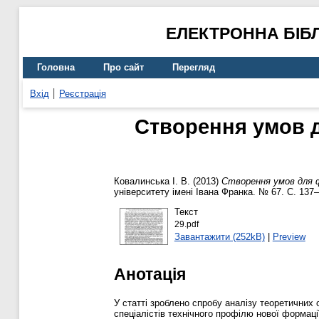
ЕЛЕКТРОННА БІБ
Головна
Про сайт
Перегляд
Вхід
Реєстрація
Створення умов д
Ковалинська І. В.
(2013)
Створення умов для ф
університету імені Івана Франка. № 67. С. 137
Текст
29.pdf
Завантажити (252kB)
|
Preview
Анотація
У статті зроблено спробу аналізу теоретичних 
спеціалістів технічного профілю нової формаці