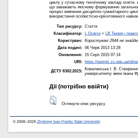
циклу у сучасному технічному закладі освіти,
що заважають якісному формуванню загальноку
процесі вивчення дисциплін гуманітарного ци
використання особистісно-орієнтованого навчан
Тип ресурсу:
Стаття
Класифікатор:
L Освіта
>
LB Теорія і практ
Користувач:
Користувачі 2944 не знайде
Дата подачі:
06 Черв 2013 13:28
Оновлення:
15 Серп 2015 07:14
URI:
https://eprints.zu.edu.ua/id/ep
Ковалинська І. В.
Створення
ДСТУ 8302:2015:
університету імені Івана Ф
Дії ​​(потрібно ввійти)
Оглянути опис ресурсу
© 2008–2026
Zhytomyr Ivan Franko State University