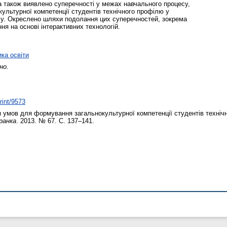
 а також виявлено суперечності у межах навчального процесу,
льтурної компетенції студентів технічного профілю у
клу. Окреслено шляхи подолання цих суперечностей, зокрема
ня на основі інтерактивних технологій.
ика освіти
но.
rint/9573
 умов для формування загальнокультурної компетенції студентів техніч
ранка
. 2013. № 67. С. 137–141.