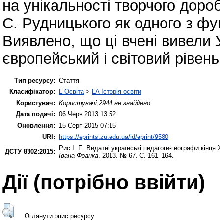
на унікальності творчого доро
С. Рудницького як одного з фун
Виявлено, що ці вчені вивели 
європейський і світовий рівень
Тип ресурсу:
Стаття
Класифікатор:
L Освіта
>
LA Історія освіти
Користувач:
Користувачі 2944 не знайдено.
Дата подачі:
06 Черв 2013 13:52
Оновлення:
15 Серп 2015 07:15
URI:
https://eprints.zu.edu.ua/id/eprint/9580
Рис І. П.
Видатні українські педагоги-географи кінця 
ДСТУ 8302:2015:
Івана Франка
. 2013. № 67. С. 161–164.
Дії ​​(потрібно ввійти)
Оглянути опис ресурсу