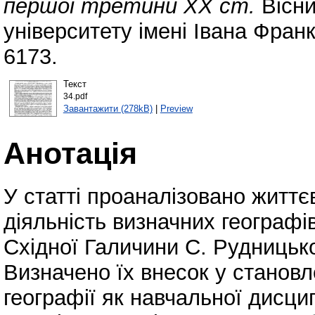
першої третини XX ст.
Вісни
університету імені Івана Фран
6173.
Текст
34.pdf
Завантажити (278kB)
|
Preview
Анотація
У статті проаналізовано життє
діяльність визначних географів
Східної Галичини С. Рудницько
Визначено їх внесок у станов
географії як навчальної дисц