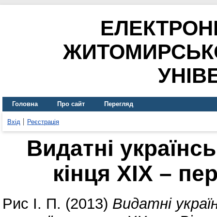
ЕЛЕКТРОН
ЖИТОМИРСЬК
УНІВ
Головна
Про сайт
Перегляд
Вхід
Реєстрація
Видатні українсь
кінця ХІХ – пе
Рис І. П.
(2013)
Видатні україн