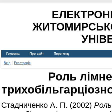
ЕЛЕКТРОН
ЖИТОМИРСЬК
УНІВ
Головна
Про сайт
Перегляд
Вхід
Реєстрація
Роль лімне
трихобільгарціозно
Стадниченко А. П.
(2002)
Роль