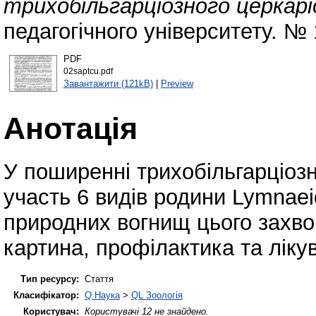
трихобільгарціозного церкаріо
педагогічного університету. № 
PDF
02saptcu.pdf
Завантажити (121kB)
|
Preview
Анотація
У поширенні трихобільгарціозн
участь 6 видів родини Lymnae
природних вогнищ цього захво
картина, профілактика та ліку
Тип ресурсу:
Стаття
Класифікатор:
Q Наука
>
QL Зоологія
Користувач:
Користувачі 12 не знайдено.