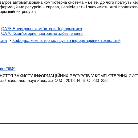
х загроз автоматизована комп'ютерна система – це те, до чого прагнуть ке
ормаційних ресурсів – справа, необхідність і значимість якої продиктов
ормаційних ресурів.
>
QA75 Електронні комп'ютери. Інформатика
>
QA76 Комп'ютерне програмне забезпечення
ьтет
>
Кафедра комп’ютерних наук та інформаційних технологій
к
rint/9649
НЯТТЯ ЗАХИСТУ ІНФОРМАЦІЙНИХ РЕСУРСІВ У КОМП’ЮТЕРНИХ СИ
 ред. канд. пед. наук Королюк О.М.
. 2013. № 6. С. 230–233.