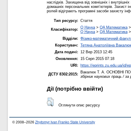
наслідків. Захищена від зовнішніх і внутрішні
домашніх персональних комп’ютерів. Захист інф
ролей відіграють програмні засоби захисту інф
Тип ресурсу:
Стаття
Q Наука
>
QA Математика
Класифікатор:
Q Наука
>
QA Математика
Відділи:
Фізико-математичний факул
Користувач:
Тетяна Анатоліївна Вакалю
Дата подачі:
12 Вер 2013 12:45
Оновлення:
15 Серп 2015 07:18
URI:
https://eprints.zu.edu.ua/id/ep
Вакалюк Т. А.
ОСНОВНІ ПО
ДСТУ 8302:2015:
збірник наукових праць / за
Дії ​​(потрібно ввійти)
Оглянути опис ресурсу
© 2008–2026
Zhytomyr Ivan Franko State University