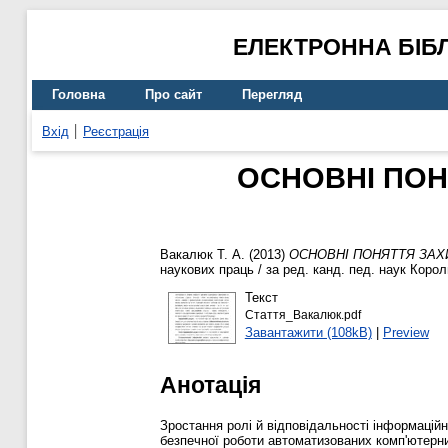
ЕЛЕКТРОННА БІБ
Головна
Про сайт
Перегляд
Вхід
Реєстрація
ОСНОВНІ ПОН
Вакалюк Т. А.
(2013)
ОСНОВНІ ПОНЯТТЯ ЗАХ
наукових праць / за ред. канд. пед. наук Коро
Текст
Стаття_Вакалюк.pdf
Завантажити (108kB)
|
Preview
Анотація
Зростання ролі й відповідальності інформацій
безпечної роботи автоматизованих комп'ютерн