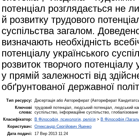
потенціал розглядається не л
й розвитку трудового потенціал
суспільства загалом. Доведено,
визначають необхідність всебі
потенціалу українського суспі
розвиток творчого потенціалу 
у прямій залежності від здійсн
обґрунтованої державної політи
Тип ресурсу:
Дисертація або Автореферат (Автореферат Кандитатс
Ключові
трудовий потенціал, людський потенціал, людський кап
слова:
суспільство, інформаційне суспільство, глобалізоване
Класифікатор:
B Філософія, психологія, релігія
>
B Філософія (Загал
Користувач:
Олександр Сергійович Яценко
Дата подачі:
17 Вер 2013 11:24