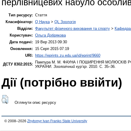
перлівницевих набуло особливо
Тип ресурсу:
Стаття
Класифікатор:
Q Наука
>
QL Зоологія
Відділи:
Факультет фізичного виховання та спорту
>
Кафедра 
Користувач:
Ольга Добрякова
Дата подачі:
19 Вер 2013 09:30
Оновлення:
15 Серп 2015 07:19
URI:
https://eprints.zu.edu.ua/id/eprint/9660
Пампура М. М.
ФАУНА І ПОШИРЕННЯ МОЛЮСКІВ РО
ДСТУ 8302:2015:
УКРАЇНИ.
Зоологічний кур’єр
. 2010. С. 35–36.
Дії ​​(потрібно ввійти)
Оглянути опис ресурсу
© 2008–2026
Zhytomyr Ivan Franko State University