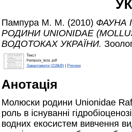
УК
Пампура М. М.
(2010)
ФАУНА 
РОДИНИ UNIONIDAE (MOLLUS
ВОДОТОКАХ УКРАЇНИ.
Зоолог
Текст
Pampura_teza..pdf
Завантажити (218kB)
|
Preview
Анотація
Молюски родини Unionidae Raf
роль в існуванні гідробіоценоз
водних екосистем вивчення ви