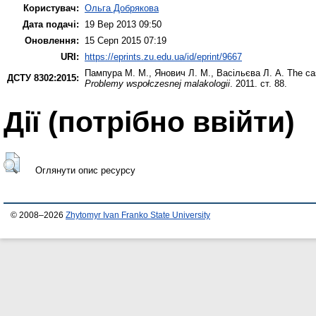
Користувач:
Ольга Добрякова
Дата подачі:
19 Вер 2013 09:50
Оновлення:
15 Серп 2015 07:19
URI:
https://eprints.zu.edu.ua/id/eprint/9667
Пампура М. М.
,
Янович Л. М.
,
Васільєва Л. А.
The cas
ДСТУ 8302:2015:
Problemy wspołczesnej malakologii
. 2011. ст. 88.
Дії ​​(потрібно ввійти)
Оглянути опис ресурсу
© 2008–2026
Zhytomyr Ivan Franko State University