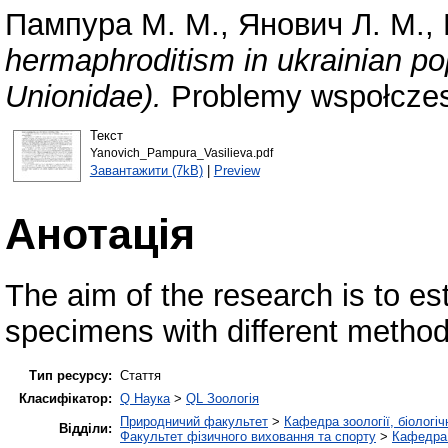
Пампура М. М.
,
Янович Л. М.
,
hermaphroditism in ukrainian pop
Unionidae).
Problemy wspołczesn
Текст
Yanovich_Pampura_Vasilieva.pdf
Завантажити (7kB)
|
Preview
Анотація
The aim of the research is to es
specimens with different metho
Тип ресурсу:
Стаття
Класифікатор:
Q Наука
>
QL Зоологія
Природничий факультет
>
Кафедра зоології, біологі
Відділи:
Факультет фізичного виховання та спорту
>
Кафедра 