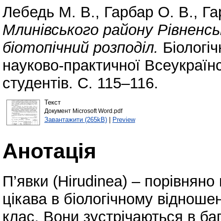
Лебедь М. В.
,
Гарбар О. В.
,
Га
Млинівського району Рівненсь
біотопічний розподіл.
Біологіч
науково-практичної Всеукраїн
студентів. С. 115–116.
Текст
Документ Microsoft Word.pdf
Завантажити (265kB)
|
Preview
Анотація
П’явки (Hirudinea) – порівняно
цікава в біологічному відноше
клас. Вони зустрічаються в ба