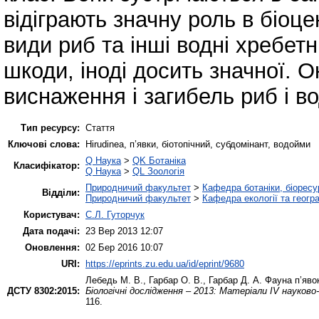
відіграють значну роль в біоц
види риб та інші водні хребетн
шкоди, іноді досить значної. 
виснаження і загибель риб і в
Тип ресурсу:
Стаття
Ключові слова:
Hirudinea, п’явки, біотопічний, субдомінант, водойми
Q Наука
>
QK Ботаніка
Класифікатор:
Q Наука
>
QL Зоологія
Природничий факультет
>
Кафедра ботаніки, біоресу
Відділи:
Природничий факультет
>
Кафедра екології та геогр
Користувач:
С.Л. Гуторчук
Дата подачі:
23 Вер 2013 12:07
Оновлення:
02 Бер 2016 10:07
URI:
https://eprints.zu.edu.ua/id/eprint/9680
Лебедь М. В.
,
Гарбар О. В.
,
Гарбар Д. А.
Фауна п’явок
ДСТУ 8302:2015:
Біологічні дослідження – 2013: Матеріали IV науков
116.