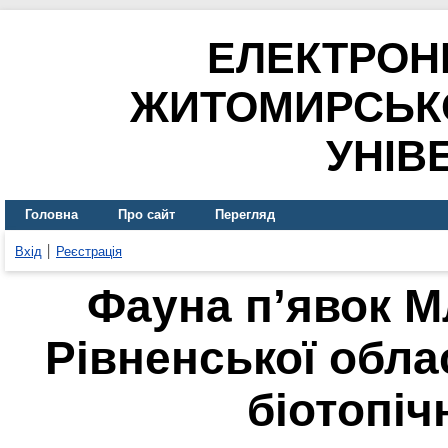
ЕЛЕКТРОН
ЖИТОМИРСЬК
УНІВ
Головна
Про сайт
Перегляд
Вхід
Реєстрація
Фауна п’явок М
Рівненської обла
біотопіч