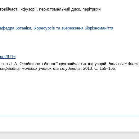
уговійчасті інфузорії, перистомальний диск, перітрихи
афедра ботаніки, біоресурсів та збереження біорізноманіття
rint/9716
енко Л. А.
Особливості біології круговійчастих інфузорій.
Біологічні досл
 конференції молодих учених та студентів
. 2013. С. 155–156.