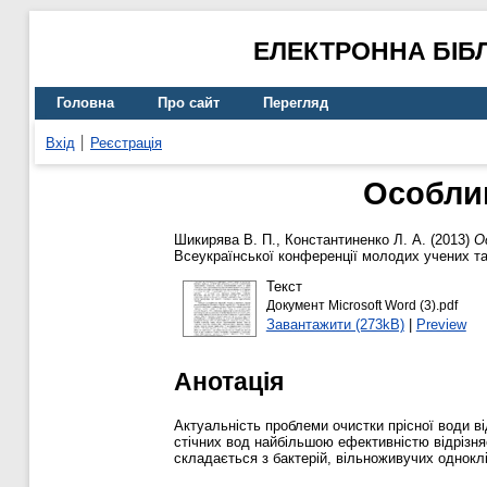
ЕЛЕКТРОННА БІБ
Головна
Про сайт
Перегляд
Вхід
Реєстрація
Особлив
Шикирява В. П.
,
Константиненко Л. А.
(2013)
О
Всеукраїнської конференції молодих учених та
Текст
Документ Microsoft Word (3).pdf
Завантажити (273kB)
|
Preview
Анотація
Актуальність проблеми очистки прісної води в
стічних вод найбільшою ефективністю відрізня
складається з бактерій, вільноживучих одноклі