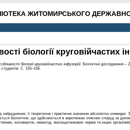
ЛІОТЕКА ЖИТОМИРСЬКОГО ДЕРЖАВНО
ості біології круговійчастих і
собливості біології круговійчастих інфузорій.
Біологічні дослідження – 2
 студентів. С. 155–156.
ід забруднення, її теоретичне і практичне значення абсолютно очевидні.
ється біологічне, що здійснюється в аеротенках очисних споруд за доп
тинних, коловерток, нематод, малощетинкових червів та інших організмів