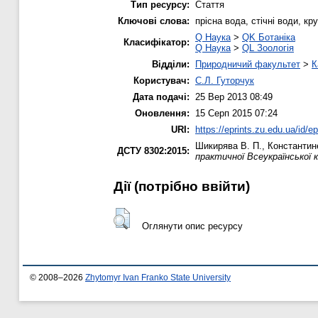
Тип ресурсу:
Стаття
Ключові слова:
прісна вода, стічні води, кр
Q Наука
>
QK Ботаніка
Класифікатор:
Q Наука
>
QL Зоологія
Відділи:
Природничий факультет
>
К
Користувач:
С.Л. Гуторчук
Дата подачі:
25 Вер 2013 08:49
Оновлення:
15 Серп 2015 07:24
URI:
https://eprints.zu.edu.ua/id/ep
Шикирява В. П.
,
Константин
ДСТУ 8302:2015:
практичної Всеукраїнської
Дії ​​(потрібно ввійти)
Оглянути опис ресурсу
© 2008–2026
Zhytomyr Ivan Franko State University