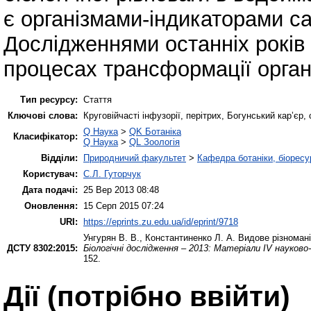
є організмами-індикаторами сан
Дослідженнями останніх років 
процесах трансформації орган
Тип ресурсу:
Стаття
Ключові слова:
Круговійчасті інфузорії, перітрих, Богунський кар’єр
Q Наука
>
QK Ботаніка
Класифікатор:
Q Наука
>
QL Зоологія
Відділи:
Природничий факультет
>
Кафедра ботаніки, біоресу
Користувач:
С.Л. Гуторчук
Дата подачі:
25 Вер 2013 08:48
Оновлення:
15 Серп 2015 07:24
URI:
https://eprints.zu.edu.ua/id/eprint/9718
Унгурян В. В.
,
Константиненко Л. А.
Видове різноманіт
ДСТУ 8302:2015:
Біологічні дослідження – 2013: Матеріали IV науков
152.
Дії ​​(потрібно ввійти)