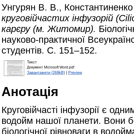
Унгурян В. В.
,
Константиненко 
круговійчастих інфузорій (Сilio
карєру (м. Житомир).
Біологіч
науково-практичної Всеукраїн
студентів. С. 151–152.
Текст
Документ Microsoft Word.pdf
Завантажити (269kB)
|
Preview
Анотація
Круговійчасті інфузорії є одн
водойм нашої планети. Вони б
біологічної рівноваги в водой