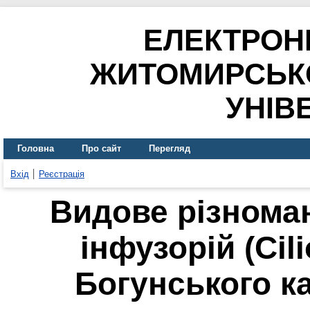
ЕЛЕКТРОН
ЖИТОМИРСЬК
УНІВ
Головна
Про сайт
Перегляд
Вхід
Реєстрація
Видове різноман
інфузорій (Сili
Богунського к