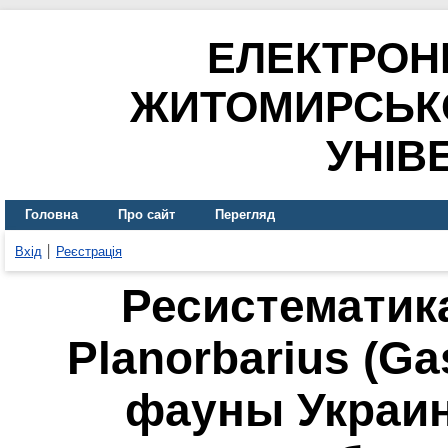
ЕЛЕКТРОН
ЖИТОМИРСЬК
УНІВ
Головна
Про сайт
Перегляд
Вхід
Реєстрація
Ресистематик
Planorbarius (Ga
фауны Украи