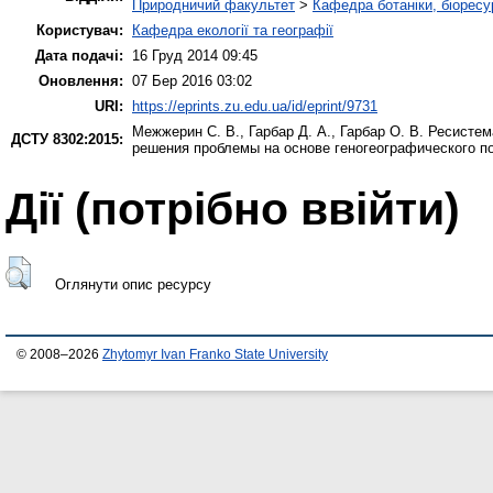
Природничий факультет
>
Кафедра ботаніки, біоресу
Користувач:
Кафедра екології та географії
Дата подачі:
16 Груд 2014 09:45
Оновлення:
07 Бер 2016 03:02
URI:
https://eprints.zu.edu.ua/id/eprint/9731
Межжерин С. В.
,
Гарбар Д. А.
,
Гарбар О. В.
Ресистема
ДСТУ 8302:2015:
решения проблемы на основе геногеографического п
Дії ​​(потрібно ввійти)
Оглянути опис ресурсу
© 2008–2026
Zhytomyr Ivan Franko State University