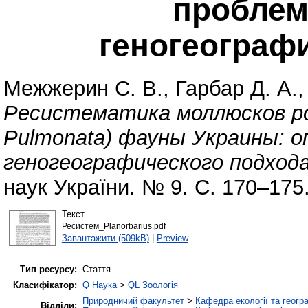
проблем
геногеограф
Межжерин С. В.
,
Гарбар Д. А.
Ресистематика моллюсков род
Pulmonata) фауны Украины: 
геногеографического подхода
наук України. № 9. С. 170–175
Текст
Ресистем_Planorbarius.pdf
Завантажити (509kB)
|
Preview
Тип ресурсу:
Стаття
Класифікатор:
Q Наука
>
QL Зоологія
Природничий факультет
>
Кафедра екології та геогр
Відділи: