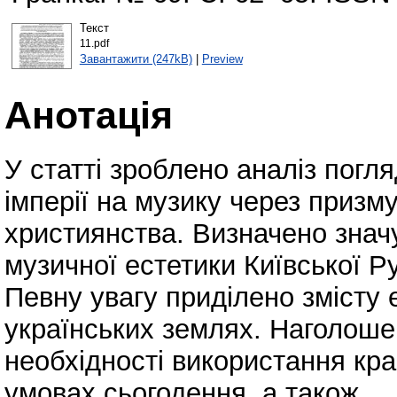
Текст
11.pdf
Завантажити (247kB)
|
Preview
Анотація
У статті зроблено аналіз погля
імперії на музику через призм
християнства. Визначено знач
музичної естетики Київської Ру
Певну увагу приділено змісту 
українських землях. Наголоше
необхідності використання кра
умовах сьогодення, а також