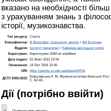
вказано на необхідності біль
з урахуванням знань з філософ
історії, музикознавства.
Тип ресурсу:
Стаття
Класифікатор:
B Філософія, психологія, релігія
>
BH Естетика
Відділи:
Інститут педагогіки
>
Кафедра мистецької освіти
Користувач:
Користувачі 2944 не знайдено.
Дата подачі:
01 Жовт 2013 14:54
Оновлення:
14 Лют 2016 10:46
URI:
https://eprints.zu.edu.ua/id/eprint/9754
Бовсунівська Н. М.
Музична естетика Київської Русі
ДСТУ 8302:2015:
С. 62–65.
Дії ​​(потрібно ввійти)
Оглянути опис ресурсу