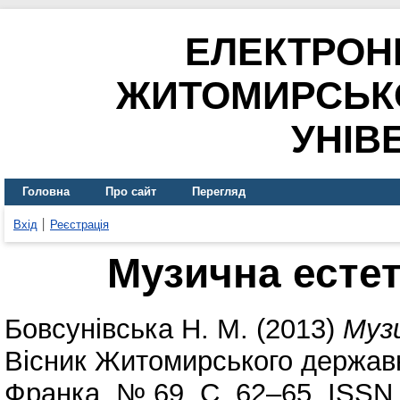
ЕЛЕКТРОН
ЖИТОМИРСЬК
УНІВ
Головна
Про сайт
Перегляд
Вхід
Реєстрація
Музична естет
Бовсунівська Н. М.
(2013)
Музи
Вісник Житомирського державно
Франка. № 69. С. 62–65. ISSN