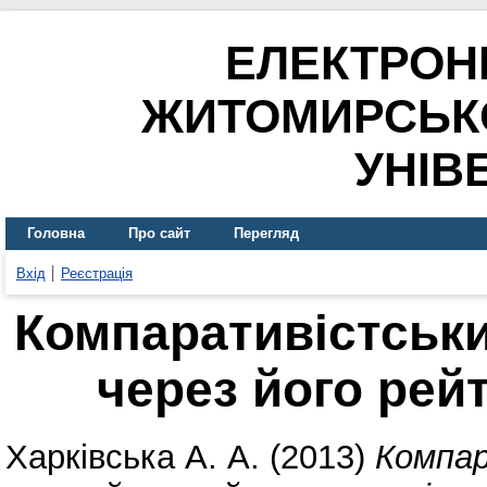
ЕЛЕКТРОН
ЖИТОМИРСЬК
УНІВ
Головна
Про сайт
Перегляд
Вхід
Реєстрація
Компаративістськи
через його рей
Харківська А. А.
(2013)
Компар