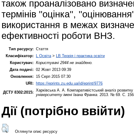
також проаналізовано визначе
термінів ''оцінка'', ''оцінювання'
використання в межах визнач
ефективності роботи ВНЗ.
Тип ресурсу:
Стаття
Класифікатор:
L Освіта
>
LB Теорія і практика освіти
Користувач:
Користувачі 2944 не знайдено.
Дата подачі:
02 Жовт 2013 09:39
Оновлення:
15 Серп 2015 07:30
URI:
https://eprints.zu.edu.ua/id/eprint/9776
Харківська А. А.
Компаративістський аналіз розвитку
ДСТУ 8302:2015:
університету імені Івана Франка
. 2013. № 69. С. 15
Дії ​​(потрібно ввійти)
Оглянути опис ресурсу