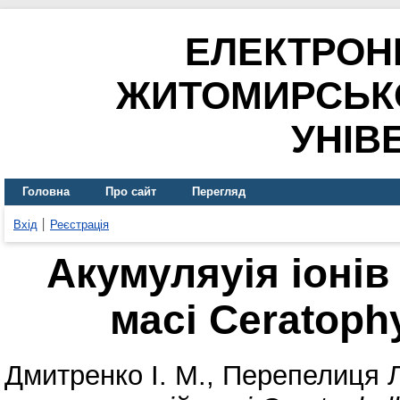
ЕЛЕКТРОН
ЖИТОМИРСЬК
УНІВ
Головна
Про сайт
Перегляд
Вхід
Реєстрація
Акумуляуія іонів
масі Ceratoph
Дмитренко І. М.
,
Перепелиця Л