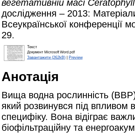
вегетативній масі Ceratophyl
дослідження – 2013: Матеріал
Всеукраїнської конференції мо
29.
Текст
Документ Microsoft Word.pdf
Завантажити (262kB)
|
Preview
Анотація
Вища водна рослинність (ВВР)
який розвинувся під впливом 
специфіку. Вона відіграє важли
біофільтраційну та енергоаку