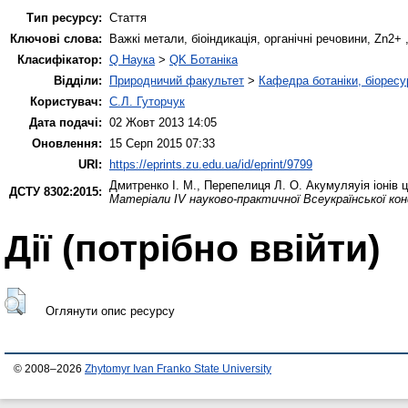
Тип ресурсу:
Стаття
Ключові слова:
Важкі метали, біоіндикація, органічні речовини, Zn2+
Класифікатор:
Q Наука
>
QK Ботаніка
Відділи:
Природничий факультет
>
Кафедра ботаніки, біоресу
Користувач:
С.Л. Гуторчук
Дата подачі:
02 Жовт 2013 14:05
Оновлення:
15 Серп 2015 07:33
URI:
https://eprints.zu.edu.ua/id/eprint/9799
Дмитренко І. М.
,
Перепелиця Л. О.
Акумуляуія іонів ц
ДСТУ 8302:2015:
Матеріали IV науково-практичної Всеукраїнської ко
Дії ​​(потрібно ввійти)
Оглянути опис ресурсу
© 2008–2026
Zhytomyr Ivan Franko State University