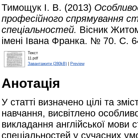
Тимощук І. В.
(2013)
Особливос
професійного спрямування с
спеціальностей.
Вісник Житом
імені Івана Франка. № 70. С. 
Текст
11.pdf
Завантажити (280kB)
|
Preview
Анотація
У статті визначено цілі та змі
навчання, висвітлено особливо
викладання англійської мови 
спеціальностей у сучасних ум