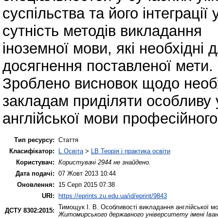
суспільства та його інтеграції
сутність методів викладання
іноземної мови, які необхідні
досягнення поставленої мети.
Зроблено висновок щодо необ
закладам приділяти особливу
англійської мови професійног
Тип ресурсу:
Стаття
Класифікатор:
L Освіта
>
LB Теорія і практика освіти
Користувач:
Користувачі 2944 не знайдено.
Дата подачі:
07 Жовт 2013 10:44
Оновлення:
15 Серп 2015 07:38
URI:
https://eprints.zu.edu.ua/id/eprint/9843
Тимощук І. В.
Особливості викладання англійської м
ДСТУ 8302:2015:
Житомирського державного університету імені Іва