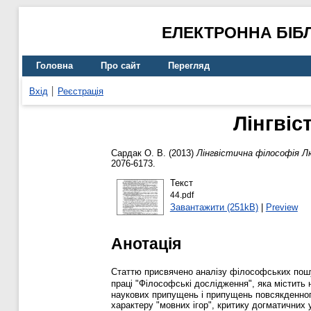
ЕЛЕКТРОННА БІБ
Головна
Про сайт
Перегляд
Вхід
Реєстрація
Лінгвіс
Сардак О. В.
(2013)
Лінгвістична філософія Л
2076-6173.
Текст
44.pdf
Завантажити (251kB)
|
Preview
Анотація
Статтю присвячено аналізу філософських пошукі
праці "Філософські дослідження", яка містить 
наукових припущень і припущень повсякденного
характеру "мовних ігор", критику догматичних 