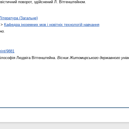
гвістичний поворот, здійснений Л. Вітгенштейном.
Література (Загальне)
>
Кафедра іноземних мов і новітніх технологій навчання
но.
rint/9881
ілософія Людвіга Вітгенштейна.
Вісник Житомирського державного унів