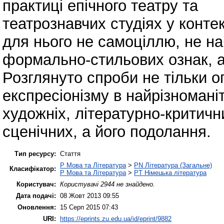
практиці епічного театру та
театрознавчих студіях у контек
для нього не самоціллю, не н
формально-стильових ознак, а 
Розглянуто спроби не тільки 
експресіонізму в найрізномані
художніх, літературно-критичн
сценічних, а його подолання.
Тип ресурсу:
Стаття
P Мова та Література
>
PN Література (Загальне)
Класифікатор:
P Мова та Література
>
PT Німецька література
Користувач:
Користувачі 2944 не знайдено.
Дата подачі:
08 Жовт 2013 09:55
Оновлення:
15 Серп 2015 07:43
URI:
https://eprints.zu.edu.ua/id/eprint/9882