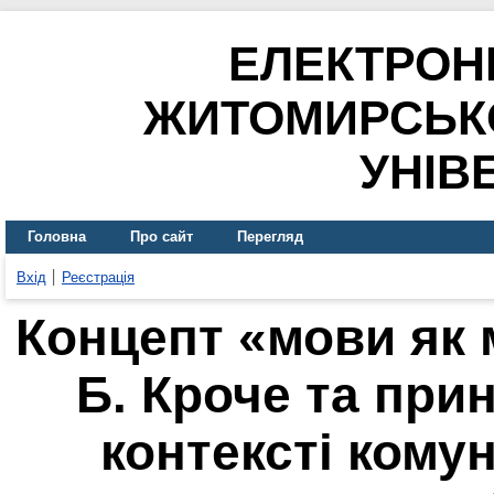
ЕЛЕКТРОН
ЖИТОМИРСЬК
УНІВ
Головна
Про сайт
Перегляд
Вхід
Реєстрація
Концепт «мови як
Б. Кроче та при
контексті комун