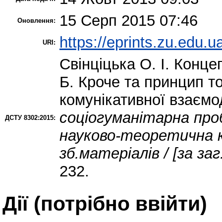
15 Серп 2015 07:46
Оновлення:
https://eprints.zu.edu.u
URI:
Свінціцька О. І.
Концеп
Б. Кроче та принцип то
комунікативної взаємо
соціогуманітарна проб
ДСТУ 8302:2015:
науково-теоретична ко
зб.матеріалів / [за за
232.
Дії ​​(потрібно ввійти)