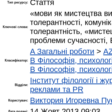
Стаття
Тип ресурсу:
«мови як мистецтва в
толерантності, комунік
Ключові слова:
толерантність, «мистец
проблеми сучасності, 
A Загальні роботи
>
AZ
B Філософія, психологі
Класифікатор:
B Філософія, психологі
Інститут філології і ж
Відділи:
реклами та PR
Виктория Игоревна Пу
Користувач:
14 Жовт 2013 09:03
Дата подачі: