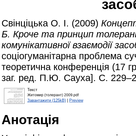
засо
Свінціцька О. І.
(2009)
Концеп
Б. Кроче та принцип толеран
комунікативної взаємодії зас
соціогуманітарна проблема суч
теоретична конференція (17 гру
заг. ред. П.Ю. Сауха]. С. 229–
Текст
Житомир (толерант) 2009.pdf
Завантажити (125kB)
|
Preview
Анотація