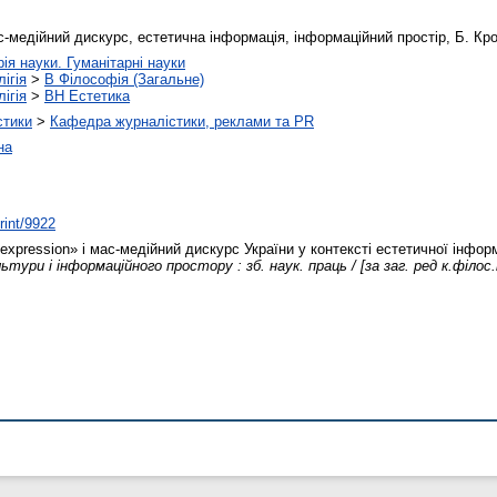
с-медійний дискурс, естетична інформація, інформаційний простір, Б. Кр
рія науки. Гуманітарні науки
ігія
>
B Філософія (Загальне)
ігія
>
BH Естетика
стики
>
Кафедра журналістики, реклами та PR
на
rint/9922
xpression» і мас-медійний дискурс України у контексті естетичної інфор
тури і інформаційного простору : зб. наук. праць / [за заг. ред к.філос