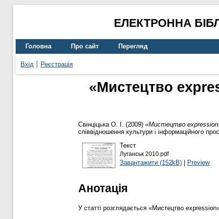
ЕЛЕКТРОННА БІБ
Головна
Про сайт
Перегляд
Вхід
Реєстрація
«Мистецтво expres
Свінціцька О. І.
(2009)
«Мистецтво expression»
співвідношення культури і інформаційного просто
Текст
Луганськ 2010.pdf
Завантажити (152kB)
|
Preview
Анотація
У статті розглядається «Мистецтво expression»