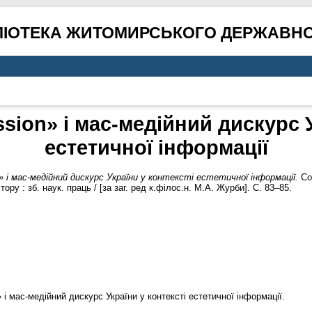
ЛІОТЕКА ЖИТОМИРСЬКОГО ДЕРЖАВНО
sion» і мас-медійний дискурс У
естетичної інформації
 і мас-медійний дискурс України у контексті естетичної інформації.
Соц
ру : зб. наук. праць / [за заг. ред к.філос.н. М.А. Журби]. С. 83–85.
 і мас-медійний дискурс України у контексті естетичної інформації.