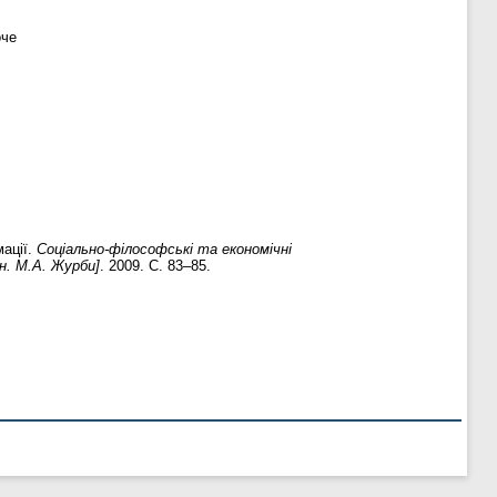
оче
мації.
Соціально-філософські та економічні
.н. М.А. Журби]
. 2009. С. 83–85.