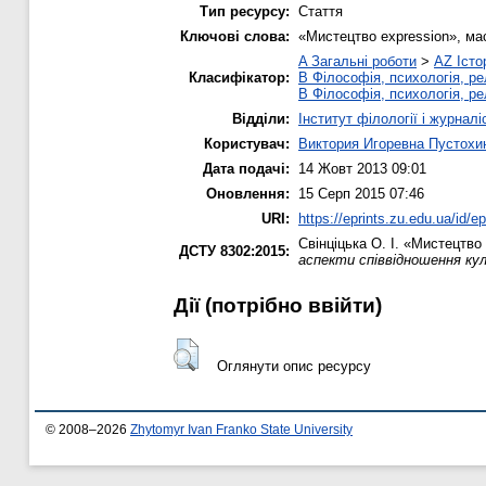
Тип ресурсу:
Стаття
Ключові слова:
«Мистецтво expression», ма
A Загальні роботи
>
AZ Істо
Класифікатор:
B Філософія, психологія, рел
B Філософія, психологія, рел
Відділи:
Інститут філології і журналі
Користувач:
Виктория Игоревна Пустохи
Дата подачі:
14 Жовт 2013 09:01
Оновлення:
15 Серп 2015 07:46
URI:
https://eprints.zu.edu.ua/id/ep
Свінціцька О. І.
«Мистецтво e
ДСТУ 8302:2015:
аспекти співвідношення куль
Дії ​​(потрібно ввійти)
Оглянути опис ресурсу
© 2008–2026
Zhytomyr Ivan Franko State University