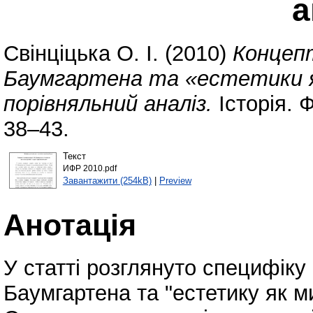
а
Свінціцька О. І.
(2010)
Концепт
Баумгартена та «естетики як
порівняльний аналіз.
Історія. 
38–43.
Текст
ИФР 2010.pdf
Завантажити (254kB)
|
Preview
Анотація
У статті розглянуто специфіку 
Баумгартена та "естетику як м