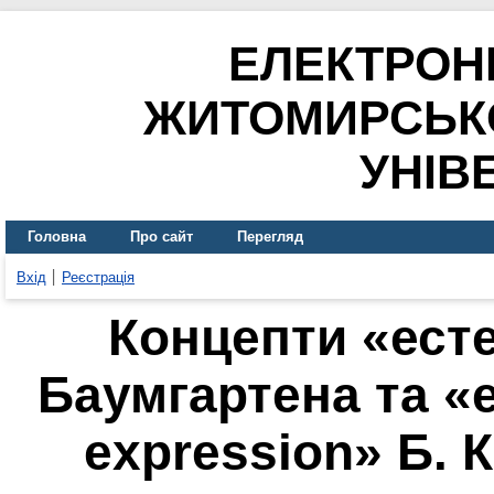
ЕЛЕКТРОН
ЖИТОМИРСЬК
УНІВ
Головна
Про сайт
Перегляд
Вхід
Реєстрація
Концепти «есте
Баумгартена та «
expression» Б. 