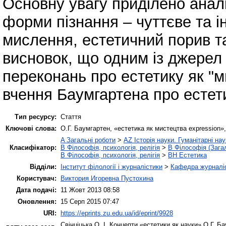
Основну увагу приділено аналі
форми пізнання – чуттєве та і
мислення, естетичний порив т
висновок, що одним із джерел 
переконань про естетику як "м
вчення Баумгартена про естет
Тип ресурсу:
Стаття
Ключові слова:
О.Г. Баумгартен, «естетика як мистецтва expression», 
A Загальні роботи
>
AZ Історія науки. Гуманітарні нау
Класифікатор:
B Філософія, психологія, релігія
>
B Філософія (Зага
B Філософія, психологія, релігія
>
BH Естетика
Відділи:
Інститут філології і журналістики
>
Кафедра журналіс
Користувач:
Виктория Игоревна Пустохина
Дата подачі:
11 Жовт 2013 08:58
Оновлення:
15 Серп 2015 07:47
URI:
https://eprints.zu.edu.ua/id/eprint/9928
Свінціцька О. І.
Концепти «естетики як науки» О.Г. Ба