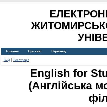
ЕЛЕКТРОН
ЖИТОМИРСЬК
УНІВ
Головна
Про сайт
Перегляд
Вхід
Реєстрація
English for St
(Англійська м
філ