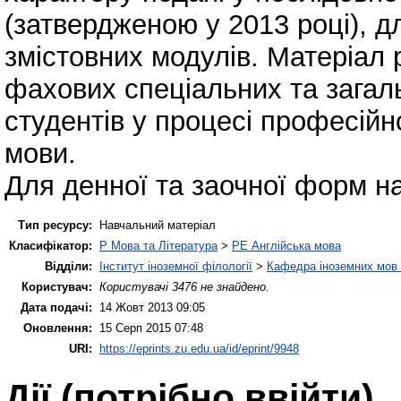
(затвердженою у 2013 році), 
змістовних модулів. Матеріал
фахових спеціальних та загал
студентів у процесі професійн
мови.
Для денної та заочної форм н
Тип ресурсу:
Навчальний матеріал
Класифікатор:
P Мова та Література
>
PE Англійська мова
Відділи:
Інститут іноземної філології
>
Кафедра іноземних мов і
Користувач:
Користувачі 3476 не знайдено.
Дата подачі:
14 Жовт 2013 09:05
Оновлення:
15 Серп 2015 07:48
URI:
https://eprints.zu.edu.ua/id/eprint/9948
Дії ​​(потрібно ввійти)