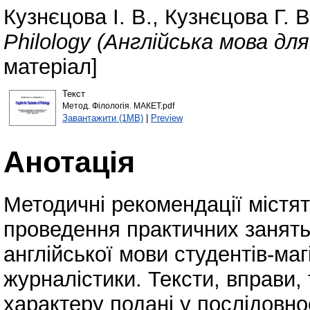
Кузнєцова І. В.
,
Кузнєцова Г. В
Philology (Англійська мова дл
матеріал]
Текст
Метод. Філологія. МАКЕТ.pdf
Завантажити (1MB)
|
Preview
Анотація
Методичні рекомендації містят
проведення практичних занять 
англійської мови студентів-маг
журналістики. Тексти, вправи,
характеру подані у послідовн