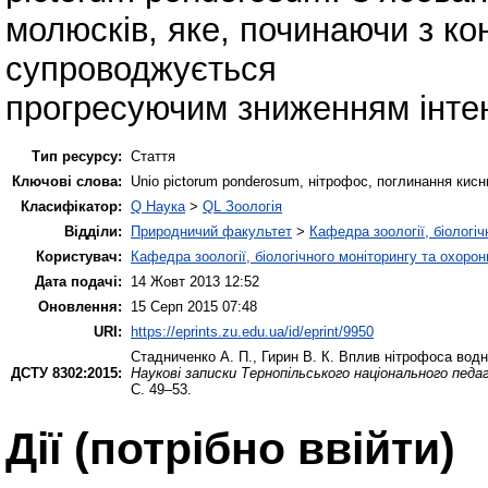
молюсків, яке, починаючи з ко
супроводжується
прогресуючим зниженням інтен
Тип ресурсу:
Стаття
Ключові слова:
Unio pictorum ponderosum, нітрофос, поглинання кисн
Класифікатор:
Q Наука
>
QL Зоологія
Відділи:
Природничий факультет
>
Кафедра зоології, біологі
Користувач:
Кафедра зоології, біологічного моніторингу та охоро
Дата подачі:
14 Жовт 2013 12:52
Оновлення:
15 Серп 2015 07:48
URI:
https://eprints.zu.edu.ua/id/eprint/9950
Стадниченко А. П.
,
Гирин В. К.
Вплив нітрофоса водно
ДСТУ 8302:2015:
Наукові записки Тернопільського національного педа
С. 49–53.
Дії ​​(потрібно ввійти)