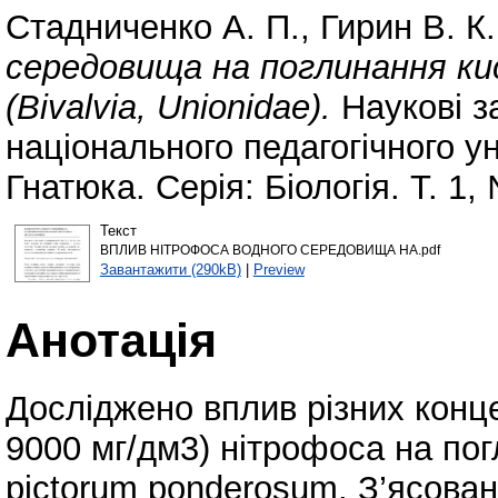
Стадниченко А. П.
,
Гирин В. К.
середовища на поглинання ки
(Bivalvia, Unionidae).
Наукові з
національного педагогічного у
Гнатюка. Серія: Біологія. Т. 1
Текст
ВПЛИВ НІТРОФОСА ВОДНОГО СЕРЕДОВИЩА НА.pdf
Завантажити (290kB)
|
Preview
Анотація
Досліджено вплив різних концен
9000 мг/дм3) нітрофоса на по
pictorum ponderosum. З’ясован