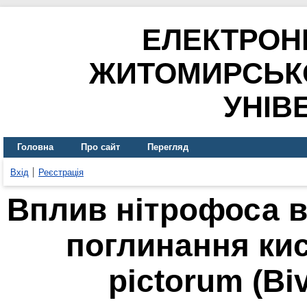
ЕЛЕКТРОН
ЖИТОМИРСЬК
УНІВ
Головна
Про сайт
Перегляд
Вхід
Реєстрація
Вплив нітрофоса 
поглинання ки
pictorum (Biv