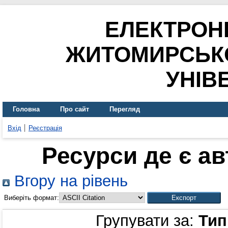
ЕЛЕКТРОН
ЖИТОМИРСЬК
УНІВ
Головна
Про сайт
Перегляд
Вхід
Реєстрація
Ресурси де є а
Вгору на рівень
Виберіть формат:
Групувати за:
Тип