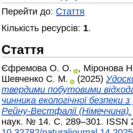
Перейти до:
Стаття
Кількість ресурсів:
1
.
Стаття
Єфремова О. О.
,
Міронова Н.
Шевченко С. М.
(2025)
Удоск
твердими побутовими відхода
чинника екологічної безпеки з
Рейну-Вестфалії (Німеччина).
наук. № 14. С. 289–301. ISSN 
10.32782/naturaljournal.14.202