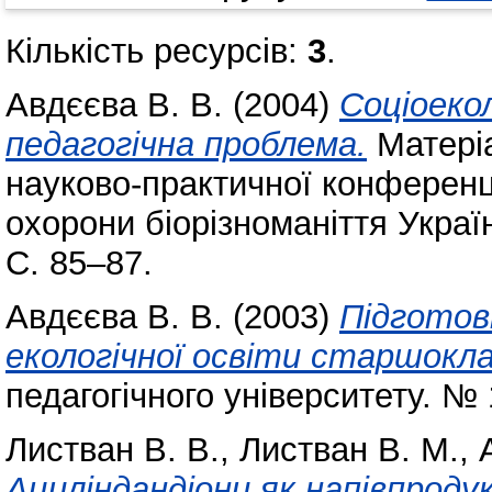
Кількість ресурсів:
3
.
Авдєєва В. В.
(2004)
Соціоеко
педагогічна проблема.
Матеріа
науково-практичної конференц
охорони біорізноманіття Україн
С. 85–87.
Авдєєва В. В.
(2003)
Підготовк
екологічної освіти старшокла
педагогічного університету. № 
Листван В. В.
,
Листван В. М.
,
Ациліндандіони як напівпроду