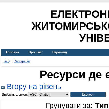
ЕЛЕКТРОН
ЖИТОМИРСЬК
УНІВ
Головна
Про сайт
Перегляд
Вхід
Реєстрація
Ресурси де 
Вгору на рівень
Виберіть формат:
Групувати за:
Тип