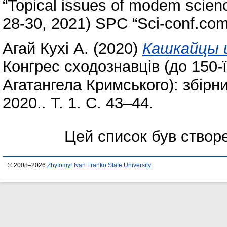
“Topical issues of modem scien
28-30, 2021) SPC “Sci-conf.com
Агай Кухі А.
(2020)
Кашкайцы и
Конгрес сходознавців (до 150-
Агатангела Кримського): збірни
2020.. Т. 1. С. 43–44.
Цей список був ство
© 2008–2026
Zhytomyr Ivan Franko State University