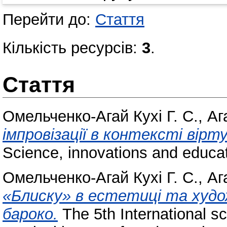
Перейти до:
Стаття
Кількість ресурсів:
3
.
Стаття
Омельченко-Агай Кухі Г. С.
,
Аг
імпровізації в контексті вір
Science, innovations and educa
Омельченко-Агай Кухі Г. С.
,
Аг
«Блиску» в естетиці та худо
бароко.
The 5th International sc