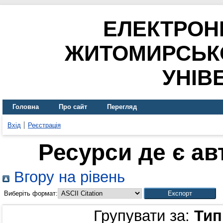
ЕЛЕКТРОН
ЖИТОМИРСЬК
УНІВ
Головна
Про сайт
Перегляд
Вхід
Реєстрація
Ресурси де є а
Вгору на рівень
Виберіть формат:
Групувати за:
Тип