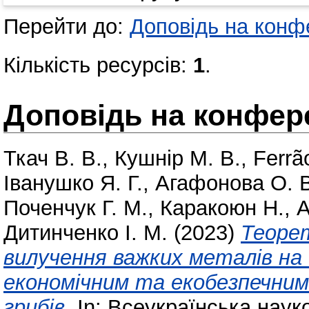
Перейти до:
Доповідь на конфе
Кількість ресурсів:
1
.
Доповідь на конфере
Ткач В. В.
,
Кушнір М. В.
,
Ferrã
Іванушко Я. Г.
,
Агафонова О. 
Поченчук Г. М.
,
Каракоюн Н.
,
А
Дитинченко І. М.
(2023)
Теорет
вилучення важких металів на
економічним та екобезпечним
грибів.
In: Всеукраїнська наук