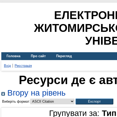
ЕЛЕКТРОН
ЖИТОМИРСЬК
УНІВ
Головна
Про сайт
Перегляд
Вхід
Реєстрація
Ресурси де є ав
Вгору на рівень
Виберіть формат:
Групувати за:
Тип