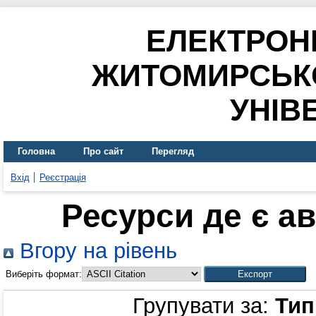
ЕЛЕКТРОН
ЖИТОМИРСЬК
УНІВ
Головна
Про сайт
Перегляд
Вхід
Реєстрація
Ресурси де є а
Вгору на рівень
Виберіть формат:
Групувати за:
Тип