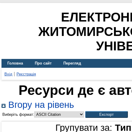
ЕЛЕКТРОН
ЖИТОМИРСЬК
УНІВ
Головна
Про сайт
Перегляд
Вхід
Реєстрація
Ресурси де є ав
Вгору на рівень
Виберіть формат:
Групувати за:
Тип