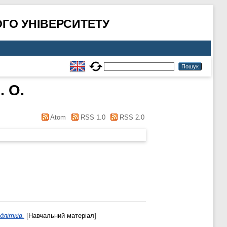
ГО УНІВЕРСИТЕТУ
 О.
Atom
RSS 1.0
RSS 2.0
длітків.
[Навчальний матеріал]