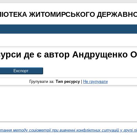
ЛІОТЕКА ЖИТОМИРСЬКОГО ДЕРЖАВНО
урси де є автор
Андрущенко О.
Групувати за:
Тип ресурсу
|
Не групувати
ання методу соціометрії при вивченні конфліктних ситуацій у групі пі