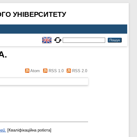
ГО УНІВЕРСИТЕТУ
А.
Atom
RSS 1.0
RSS 2.0
тей.
[Кваліфікаційна робота]