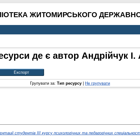
ЛІОТЕКА ЖИТОМИРСЬКОГО ДЕРЖАВНО
есурси де є автор
Андрійчук І. 
Групувати за:
Тип ресурсу
|
Не групувати
ієнтації студентів ІІІ курсу психологічних та педагогічних спеціальнос