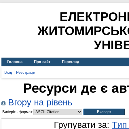
ЕЛЕКТРОН
ЖИТОМИРСЬК
УНІВ
Головна
Про сайт
Перегляд
Вхід
Реєстрація
Ресурси де є а
Вгору на рівень
Виберіть формат:
Групувати за:
Тип