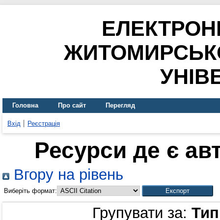
ЕЛЕКТРОН
ЖИТОМИРСЬК
УНІВ
Головна
Про сайт
Перегляд
Вхід
Реєстрація
Ресурси де є ав
Вгору на рівень
Виберіть формат:
Групувати за:
Тип