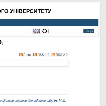
ГО УНІВЕРСИТЕТУ
О.
Atom
RSS 1.0
RSS 2.0
екції національного ботанічного саду ім. М.М.