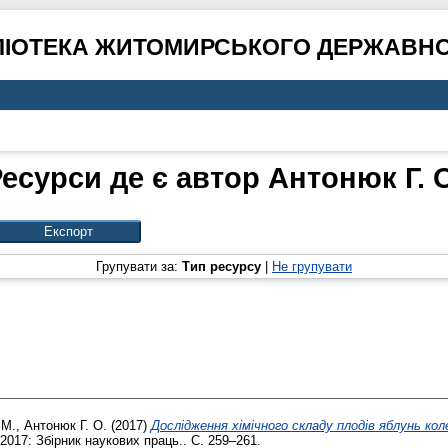
ЛІОТЕКА ЖИТОМИРСЬКОГО ДЕРЖАВНО
есурси де є автор
Антонюк Г. 
Групувати за:
Тип ресурсу
|
Не групувати
 М.
,
Антонюк Г. О.
(2017)
Дослідження хімічного складу плодів яблунь кол
2017: Збірник наукових праць.. С. 259–261.