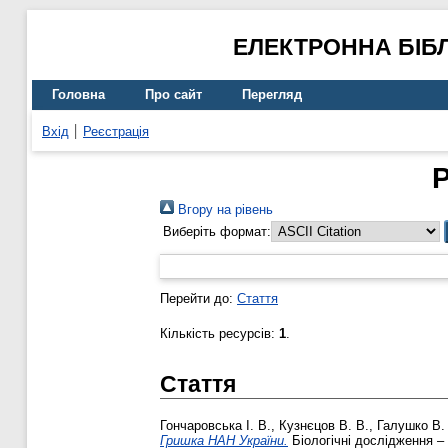
ЕЛЕКТРОННА БІБ
Головна
Про сайт
Перегляд
Вхід
Реєстрація
Р
Вгору на рівень
Виберіть формат:
Перейти до:
Стаття
Кількість ресурсів:
1
.
Стаття
Гончаровська І. В.
,
Кузнєцов В. В.
,
Галушко В.
Гришка НАН України.
Біологічні дослідження – 