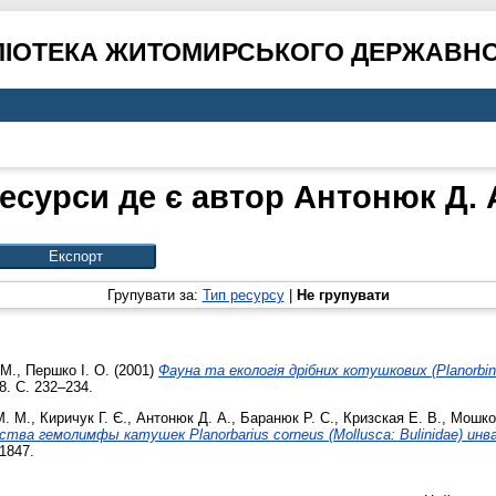
ЛІОТЕКА ЖИТОМИРСЬКОГО ДЕРЖАВНО
есурси де є автор
Антонюк Д. 
Групувати за:
Тип ресурсу
|
Не групувати
 М.
,
Першко І. О.
(2001)
Фауна та екологія дрібних котушкових (Planorbi
8. С. 232–234.
М. М.
,
Киричук Г. Є.
,
Антонюк Д. А.
,
Баранюк Р. С.
,
Кризская Е. В.
,
Мошков
ва гемолимфы катушек Planorbarius corneus (Mollusca: Bulinidae) инв
-1847.