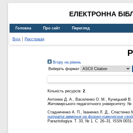
ЕЛЕКТРОННА БІБ
Головна
Про сайт
Перегляд
Вхід
Реєстрація
Р
Вгору на рівень
Виберіть формат:
Кількість ресурсів:
2
.
Антонюк Д. А.
,
Василенко О. М.
,
Куницький В.
Житомирського педагогічного університету. № 
Стадниченко А. П.
,
Іваненко Л. Д.
,
Сластенко 
нитрата аммония на физико-химические свойст
Parazitologiya. Т. 33, № 1. С. 26–31. ISSN 0031