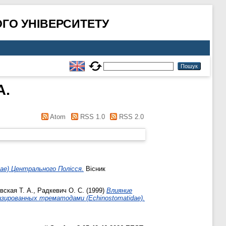
ГО УНІВЕРСИТЕТУ
А.
Atom
RSS 1.0
RSS 2.0
nae) Центрального Полісся.
Вісник
ская Т. А.
,
Радкевич О. С.
(1999)
Влияние
азированных трематодами (Echinostomatidae).