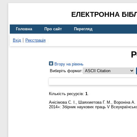
ЕЛЕКТРОННА БІБ
Головна
Про сайт
Перегляд
Вхід
Реєстрація
Р
Вгору на рівень
Виберіть формат:
Кількість ресурсів:
1
.
Анісімова С. І.
,
Шаяхметова Г. М.
,
Вороніна А. 
2014»: Збірник наукових праць V Всеукраїнсько