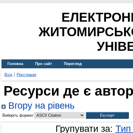
ЕЛЕКТРОН
ЖИТОМИРСЬК
УНІВ
Головна
Про сайт
Перегляд
Вхід
Реєстрація
Ресурси де є авто
Вгору на рівень
Виберіть формат:
Групувати за:
Тип