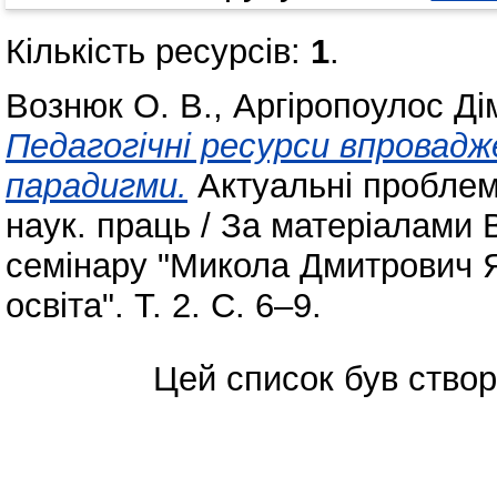
Кількість ресурсів:
1
.
Вознюк О. В.
,
Аргіропоулос Дім
Педагогічні ресурси впровадж
парадигми.
Актуальні проблеми
наук. праць / За матеріалами 
семінару "Микола Дмитрович Я
освіта". Т. 2. С. 6–9.
Цей список був ство