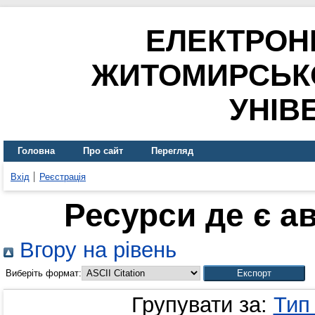
ЕЛЕКТРОН
ЖИТОМИРСЬК
УНІВ
Головна
Про сайт
Перегляд
Вхід
Реєстрація
Ресурси де є а
Вгору на рівень
Виберіть формат:
Групувати за:
Тип