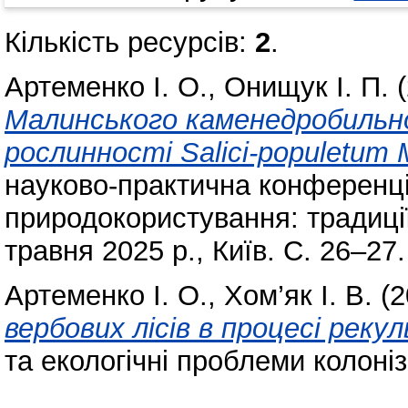
Кількість ресурсів:
2
.
Артеменко І. О.
,
Онищук І. П.
(
Малинського каменедробильно
рослинності Salici-populetum M
науково-практична конференц
природокористування: традиції
травня 2025 р., Київ. С. 26–27.
Артеменко І. О.
,
Хом’як І. В.
(2
вербових лісів в процесі реку
та екологічні проблеми колоніз